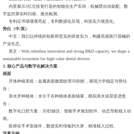
内景展示3亿元投资打造的智能化生产车间：机械臂自动装配、数
字监控屏实时闪烁、激光检测。
专利证书墙缓缓亮起，专利数据化呈现，科技实力视觉化。
旁白（中/英）
中文：我们以持续的创新和坚实的研发实力，构建高值医疗器械的
产业生态。
英文：With relentless innovation and strong R&D capacity, we shape a
sustainable ecosystem for high-value dental devices.
3. 核心产品与数字化解决方案
画面
牙体种植系统：金属表面微观纹理3D剖析，展现力学稳定与骨结
合；
亲水牙种植体：水分子在种植体表面铺展，模拟亲水涂层促进愈
合；
数字化口腔方案：3D扫描仪、智能手术规划软件、动态导航植入动
画。
医师在手术室操作，数据实时传输到大屏，精准植入过程。
字幕示例