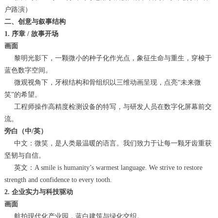
户路演）
二、创意与叙事结构
1. 序章 / 故事开场
画面
黎明光影下，一颗微小的种子化作光点，象征生命与重生，穿梭于
蓝色数字空间。
微观视角下，牙根结构和骨组织以三维动画呈现，点亮“未来微
笑”的希望。
工程师操作高精度检测设备的特写，与研发人员在数字化屏幕前交
流。
旁白（中/英）
中文：微笑，是人类最温暖的语言。我们致力于让每一颗牙齿重获
坚韧与自信。
英文：A smile is humanity’s warmest language. We strive to restore
strength and confidence to every tooth.
2. 企业实力与科技驱动
画面
航拍现代化产业园，蓝白建筑与绿化交织。