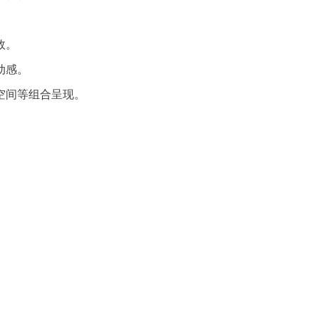
。
效。
动感。
空间等组合呈现。
。
。