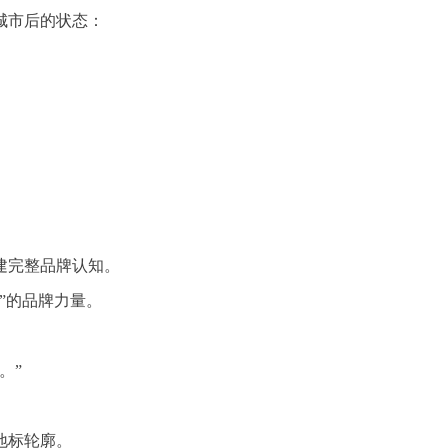
城市后的状态：
。
建完整品牌认知。
”的品牌力量。
。”
地标轮廓。