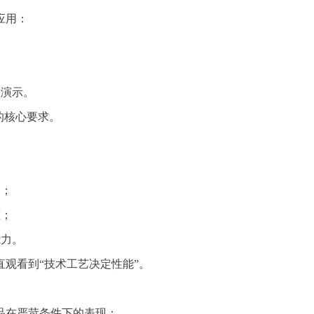
应用：
演示。
的核心要求。
写；
态；
能力。
观看到“技术工艺决定性能”。
在严苛条件下的表现：