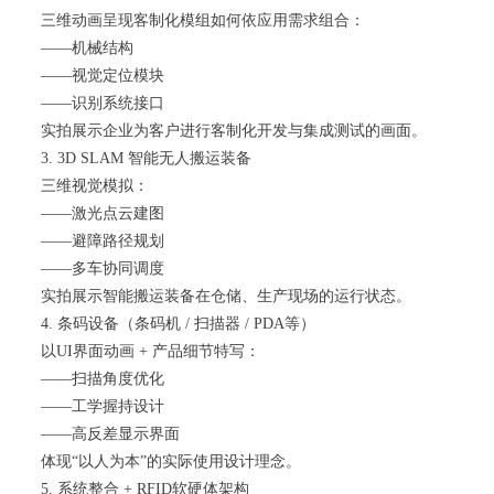
三维动画呈现客制化模组如何依应用需求组合：
——机械结构
——视觉定位模块
——识别系统接口
实拍展示企业为客户进行客制化开发与集成测试的画面。
3. 3D SLAM 智能无人搬运装备
三维视觉模拟：
——激光点云建图
——避障路径规划
——多车协同调度
实拍展示智能搬运装备在仓储、生产现场的运行状态。
4. 条码设备（条码机 / 扫描器 / PDA等）
以UI界面动画 + 产品细节特写：
——扫描角度优化
——工学握持设计
——高反差显示界面
体现“以人为本”的实际使用设计理念。
5. 系统整合 + RFID软硬体架构