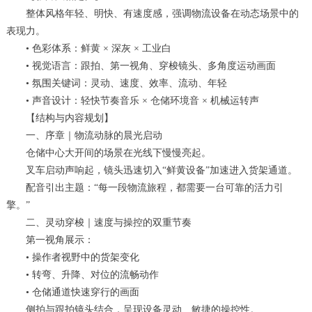
整体风格年轻、明快、有速度感，强调物流设备在动态场景中的
表现力。
• 色彩体系：鲜黄 × 深灰 × 工业白
• 视觉语言：跟拍、第一视角、穿梭镜头、多角度运动画面
• 氛围关键词：灵动、速度、效率、流动、年轻
• 声音设计：轻快节奏音乐 × 仓储环境音 × 机械运转声
【结构与内容规划】
一、序章｜物流动脉的晨光启动
仓储中心大开间的场景在光线下慢慢亮起。
叉车启动声响起，镜头迅速切入“鲜黄设备”加速进入货架通道。
配音引出主题：“每一段物流旅程，都需要一台可靠的活力引
擎。”
二、灵动穿梭｜速度与操控的双重节奏
第一视角展示：
• 操作者视野中的货架变化
• 转弯、升降、对位的流畅动作
• 仓储通道快速穿行的画面
侧拍与跟拍镜头结合，呈现设备灵动、敏捷的操控性。