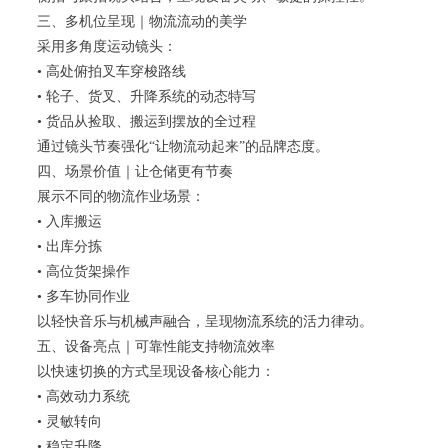
三、多机位呈现｜物流流动的美学
采用多角度运动镜头：
• 高处俯拍叉车穿梭路线
• 轮子、货叉、升降系统的动态特写
• 货品从捡取、搬运到摆放的全过程
通过镜头节奏强化“让物流动起来”的品牌态度。
四、场景价值｜让仓储更有节奏
展示不同的物流作业场景：
• 入库搬运
• 出库分拣
• 高位货架操作
• 多车协同作业
以轻快音乐与机械声融合，呈现物流系统的活力律动。
五、设备亮点｜可靠性能支持物流效率
以快速切换的方式呈现设备核心能力：
• 高效动力系统
• 灵敏转向
• 稳定升降