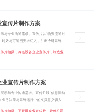
方法、可直接用于汇报与执行的宣传片制作
业宣传片制作方案
示与专业沟通需求。宣传片以“物资流通对
、时效与可追溯要求切入，引出冷链系统在
绕设备结构、运行逻辑与系统协同展开，通
宣传片拍摄，冷链设备企业宣传片，制造业
，呈现工程设计的可靠性与持续运行能力，
汇报与执行的宣传片制作方案文本。
企业宣传片制作方案
展示与专业沟通需求。宣传片以“信息流动
在业务决策与系统运行中的支撑意义切入，
术链路。通过抽象数据流动画、系统界面演
宣传片拍摄，互联网企业宣传片，软件公司