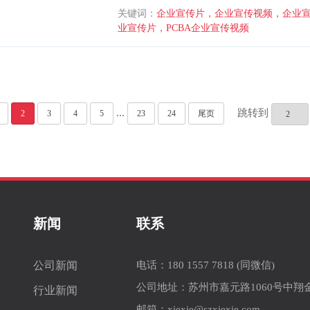
键作用。通过电路板制造、装联工艺与质量控
关键词：
企业宣传片，企业宣传视频，企业
—系统性能”的因果链条，用真实生产现场、
业宣传片，PCBA企业宣传视频
管理与工程逻辑，形成专业、克制且可执行
...
跳转到
2
3
4
5
23
24
尾页
新闻
联系
公司新闻
电话：
180 1557 7818
(同微信)
公司地址：苏州市嘉元路1060号中翔金
行业新闻
邮箱：
xiexie@szxiexie.com