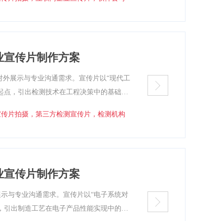
力，并以结构化图形语言将复杂数据关系具
制作方案文本。
业宣传片制作方案
对外展示与专业沟通需求。宣传片以“现代工
起点，引出检测技术在工程决策中的基础支
释的数据形成结论，以规范化流程支撑风险
宣传片拍摄，第三方检测宣传片，检测机构
运行与结果呈现，体现技术服务过程中的规
汇报与执行的宣传片制作方案。
业宣传片制作方案
示与专业沟通需求。宣传片以“电子系统对
，引出制造工艺在电子产品性能实现中的关