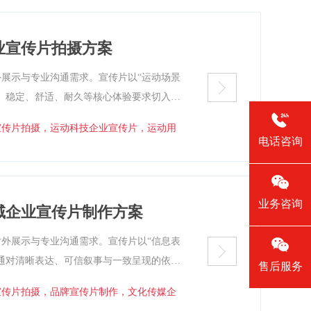
方案文本。
业宣传片拍摄方案
展示与专业沟通需求。宣传片以“运动场景
、稳定、舒适、耐久等核心体验要求切入，
体内容围绕结构设计、材料应用与性能验证
宣传片拍摄，运动科技企业宣传片，运动用
术逻辑，强调研发闭环与工程验证，整体表
电话咨询
宣传片制作方案文本。
业务咨询
域企业宣传片制作方案
外展示与专业沟通需求。宣传片以“信息表
通对清晰表达、可信叙事与一致呈现的依赖
售后服务
基础作用。方案主体围绕创作流程、执行方
宣传片拍摄，品牌宣传片制作，文化传媒企
程与成果呈现，展现专业化工作逻辑与可复