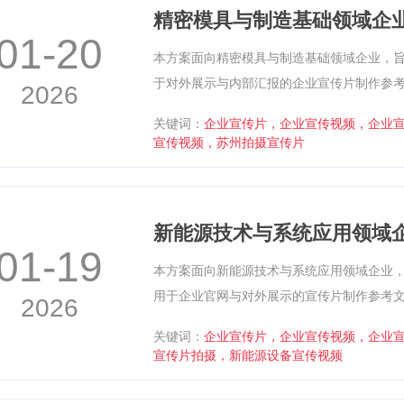
精密模具与制造基础领域企
01-20
本方案面向精密模具与制造基础领域企业，
于对外展示与内部汇报的企业宣传片制作参
2026
造精度的底层需求切入，引出模具在产品成
关键词：
企业宣传片，企业宣传视频，企业
方案主体围绕“模具设计—加工制造—装配调
宣传视频，苏州拍摄宣传片
备运行、细节特写与检测画面，呈现精密制
制，以深色金属质感与理工科技氛围为主，
新能源技术与系统应用领域
01-19
本方案面向新能源技术与系统应用领域企业
用于企业官网与对外展示的宣传片制作参考
2026
景切入，围绕“技术路线—系统构成—应用逻
关键词：
企业宣传片，企业宣传视频，企业
统运行画面与数据可视化等手段，呈现技术
宣传片拍摄，新能源设备宣传视频
保持理性克制，画面以深色调与科技感元素
术可信度。