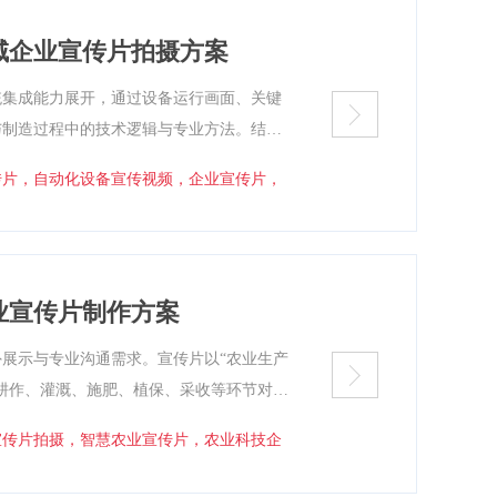
域企业宣传片拍摄方案
统集成能力展开，通过设备运行画面、关键
与制造过程中的技术逻辑与专业方法。结合
，使复杂装备在实际工况下的运行方式更直
传片，自动化设备宣传视频，企业宣传片，
靠性与系统理解能力的可执行宣传片方案文
业宣传片制作方案
展示与专业沟通需求。宣传片以“农业生产
耕作、灌溉、施肥、植保、采收等环节对可
生产管理中的支撑作用。主体内容围绕设
宣传片拍摄，智慧农业宣传片，农业科技企
与系统界面演示呈现技术逻辑，强调“感知
体画面自然克制，语言客观专业，形成结构