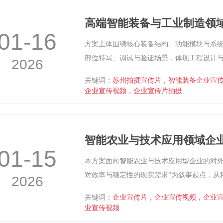
高端智能装备与工业制造领
01-16
方案主体围绕核心装备结构、功能模块与系
部位特写、调试与验证场景，体现工程设计
2026
运动轨迹动画、结构示意与流程可视化手段
关键词：
苏州拍摄宣传片，智能装备企业宣
观可理解，最终形成冷静理性、强调工程可
企业宣传视频，企业宣传片拍摄
本。
智能农业与技术应用领域企
01-15
本方案面向智能农业与技术应用型企业的对外
对效率与稳定性的现实需求”为叙事起点，从
2026
控性与一致性的依赖切入，引出智能技术在
关键词：
企业宣传片，企业宣传视频，企业
备、系统与数据协同展开，通过田间应用画面
业宣传视频
—分析—决策—执行—反馈”的闭环机制，整